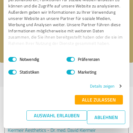
können und die Zugriffe auf unsere Website zu analysieren.
Außerdem geben wir Informationen zu Ihrer Verwendung
Bitte um Rückruf
* Erforderliche Angaben
unserer Website an unsere Partner für soziale Medien,
Werbung und Analysen weiter. Unsere Partner führen diese
Informationen möglicherweise mit weiteren Daten
Nachricht senden
zusammen, die Sie ihnen bereitgestellt haben oder die sie im
Rahmen Ihrer Nutzung der Dienste gesammelt haben.
Ich stimme den
Datenschutzbestimmungen
zu.
Einwilligungsauswahl
Impressum
|
Datenschutzbestimmungen
Notwendig
Präferenzen
Statistiken
Marketing
Profil aktiv seit 05.10.2020 |
Letzte Aktualisierung: 10.10.2020
|
Profil
melden
Details zeigen
Erfahrungen zu weiteren
ALLE ZULASSEN
Anbietern aus dem Bereich Ärzte &
Heilpraktiker
AUSWAHL ERLAUBEN
ABLEHNEN
Kiermeir Aesthetics - Dr. med. David Kiermeir