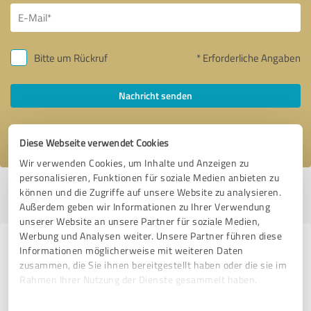
Bitte um Rückruf
* Erforderliche Angaben
Nachricht senden
Ich stimme den
Datenschutzbestimmungen
zu.
Diese Webseite verwendet Cookies
Wir verwenden Cookies, um Inhalte und Anzeigen zu
personalisieren, Funktionen für soziale Medien anbieten zu
Profil aktiv seit 05.10.2021 |
Letzte Aktualisierung: 29.10.2021
|
Profil
können und die Zugriffe auf unsere Website zu analysieren.
melden
Außerdem geben wir Informationen zu Ihrer Verwendung
unserer Website an unsere Partner für soziale Medien,
Werbung und Analysen weiter. Unsere Partner führen diese
Erfahrungen zu weiteren
Informationen möglicherweise mit weiteren Daten
zusammen, die Sie ihnen bereitgestellt haben oder die sie im
Anbietern aus dem Bereich E-
Rahmen Ihrer Nutzung der Dienste gesammelt haben.
Commerce
Einwilligungsauswahl
Impressum
|
Datenschutzbestimmungen