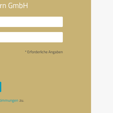
korn GmbH
* Erforderliche Angaben
stimmungen
zu.