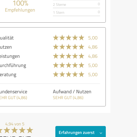
100%
0
2 Sterne
Empfehlungen
0
1 Stern
ualität
5,00
utzen
4,86
eistungen
4,86
urchführung
5,00
eratung
5,00
undenservice
Aufwand / Nutzen
EHR GUT (4,86)
SEHR GUT (4,86)
4,94 von 5
Erfahrungen zuerst