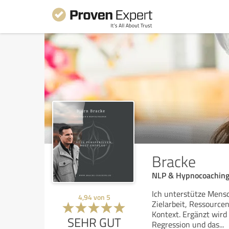
Bracke
NLP & Hypnocoachin
Ich unterstütze Mens
4,94
von
5
Zielarbeit, Ressource
Kontext. Ergänzt wir
SEHR GUT
Regression und das
...