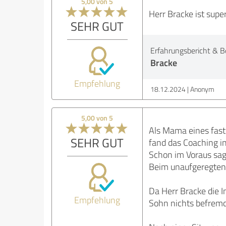
5,00 von 5
Herr Bracke ist supe
SEHR GUT
Erfahrungsbericht & B
Bracke
Empfehlung
18.12.2024
Anonym
5,00 von 5
Als Mama eines fast
SEHR GUT
fand das Coaching i
Schon im Voraus sagt
Beim unaufgeregten, 
Da Herr Bracke die 
Empfehlung
Sohn nichts befremd