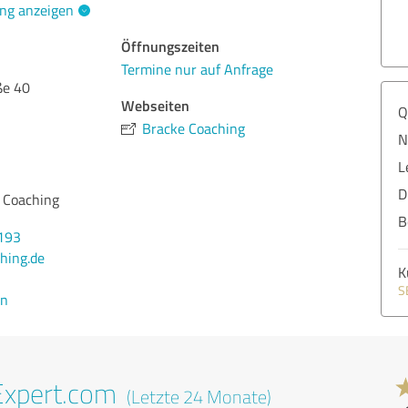
ng anzeigen
Öffnungszeiten
Termine nur auf Anfrage
ße 40
Webseiten
Q
Bracke Coaching
N
L
D
e Coaching
B
193
hing.de
K
S
en
Expert.com
(Letzte 24 Monate)