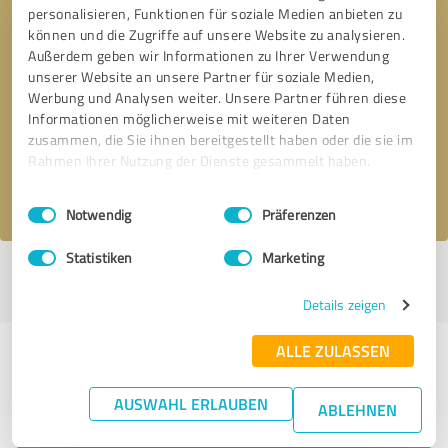
personalisieren, Funktionen für soziale Medien anbieten zu
können und die Zugriffe auf unsere Website zu analysieren.
Außerdem geben wir Informationen zu Ihrer Verwendung
unserer Website an unsere Partner für soziale Medien,
Bitte um Rückruf
* Erforderliche Angaben
Werbung und Analysen weiter. Unsere Partner führen diese
Informationen möglicherweise mit weiteren Daten
Nachricht senden
zusammen, die Sie ihnen bereitgestellt haben oder die sie im
Rahmen Ihrer Nutzung der Dienste gesammelt haben.
Ich stimme den
Datenschutzbestimmungen
zu.
Einwilligungsauswahl
Impressum
|
Datenschutzbestimmungen
Notwendig
Präferenzen
Statistiken
Marketing
Profil aktiv seit 29.01.2020 |
Letzte Aktualisierung: 06.08.2026
|
Profil
melden
Details zeigen
ALLE ZULASSEN
Erfahrungen zu weiteren
Anbietern aus dem Bereich Online
AUSWAHL ERLAUBEN
ABLEHNEN
Marketing