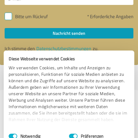
Bitte um Rückruf
* Erforderliche Angaben
Nachricht senden
Ich stimme den
Datenschutzbestimmungen
zu.
Diese Webseite verwendet Cookies
Wir verwenden Cookies, um Inhalte und Anzeigen zu
personalisieren, Funktionen für soziale Medien anbieten zu
Profil aktiv seit 15.02.2019 |
Letzte Aktualisierung: 18.07.2026
|
Profil
können und die Zugriffe auf unsere Website zu analysieren.
melden
Außerdem geben wir Informationen zu Ihrer Verwendung
unserer Website an unsere Partner für soziale Medien,
Werbung und Analysen weiter. Unsere Partner führen diese
Erfahrungen zu weiteren
Informationen möglicherweise mit weiteren Daten
Anbietern aus dem Bereich IT-
zusammen, die Sie ihnen bereitgestellt haben oder die sie im
Dienstleistungen
Rahmen Ihrer Nutzung der Dienste gesammelt haben.
Einwilligungsauswahl
Impressum
|
Datenschutzbestimmungen
allegra
Notwendig
Präferenzen