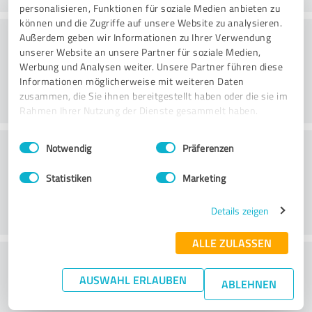
personalisieren, Funktionen für soziale Medien anbieten zu
können und die Zugriffe auf unsere Website zu analysieren.
Beratung
Außerdem geben wir Informationen zu Ihrer Verwendung
unserer Website an unsere Partner für soziale Medien,
Werbung und Analysen weiter. Unsere Partner führen diese
Informationen möglicherweise mit weiteren Daten
zusammen, die Sie ihnen bereitgestellt haben oder die sie im
Rahmen Ihrer Nutzung der Dienste gesammelt haben.
Einwilligungsauswahl
Impressum
|
Datenschutzbestimmungen
Kundenservice
Notwendig
Präferenzen
Statistiken
Marketing
Details zeigen
ALLE ZULASSEN
Wie beurteilen Sie Ihr
AUSWAHL ERLAUBEN
Aufwand-/Nutzenverhältnis?
ABLEHNEN