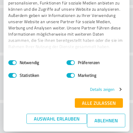
personalisieren, Funktionen für soziale Medien anbieten zu
können und die Zugriffe auf unsere Website zu analysieren.
Rådgivning
Außerdem geben wir Informationen zu Ihrer Verwendung
unserer Website an unsere Partner für soziale Medien,
Werbung und Analysen weiter. Unsere Partner führen diese
Informationen möglicherweise mit weiteren Daten
zusammen, die Sie ihnen bereitgestellt haben oder die sie im
Rahmen Ihrer Nutzung der Dienste gesammelt haben.
Einwilligungsauswahl
Impressum
|
Datenschutzbestimmungen
Kundeservice
Notwendig
Präferenzen
Statistiken
Marketing
Details zeigen
ALLE ZULASSEN
What do you think of the cost to benefit
AUSWAHL ERLAUBEN
ratio?
ABLEHNEN