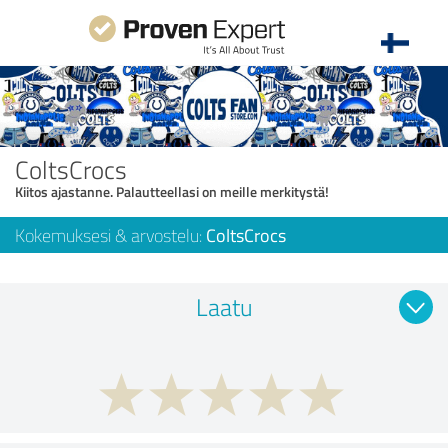
ColtsCrocs
Kiitos ajastanne. Palautteellasi on meille merkitystä!
Kokemuksesi & arvostelu:
ColtsCrocs
Laatu