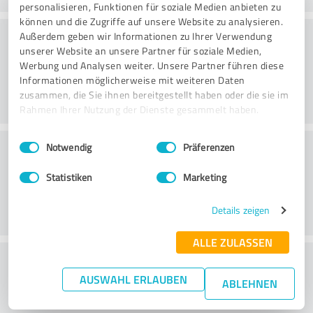
personalisieren, Funktionen für soziale Medien anbieten zu
können und die Zugriffe auf unsere Website zu analysieren.
Konsultointi
Außerdem geben wir Informationen zu Ihrer Verwendung
unserer Website an unsere Partner für soziale Medien,
Werbung und Analysen weiter. Unsere Partner führen diese
Informationen möglicherweise mit weiteren Daten
zusammen, die Sie ihnen bereitgestellt haben oder die sie im
Rahmen Ihrer Nutzung der Dienste gesammelt haben.
Einwilligungsauswahl
Impressum
|
Datenschutzbestimmungen
Asiakaspalvelu
Notwendig
Präferenzen
Statistiken
Marketing
Details zeigen
ALLE ZULASSEN
What do you think of the cost to benefit
AUSWAHL ERLAUBEN
ratio?
ABLEHNEN