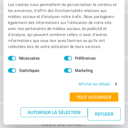
Les cookies nous permettent de personnaliser le contenu et
les annonces, d'offrir des fonctionnalités relatives aux
médias sociaux et d'analyser notre trafic. Nous partageons
Conseil
également des informations sur l'utilisation de notre site
avec nos partenaires de médias sociaux, de publicité et
d'analyse, qui peuvent combiner celles-ci avec d'autres
informations que vous leur avez fournies ou qu'ils ont
collectées lors de votre utilisation de leurs services.
Sélection
Nécessaires
Préférences
du
Service à la clientèle
consentement
Statistiques
Marketing
Afficher les détails
TOUT AUTORISER
Que pensez-vous du rapport
AUTORISER LA SÉLECTION
REFUSER
coût/bénéfice ?