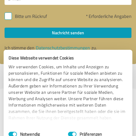
Bitte um Rückruf
* Erforderliche Angaben
Nachricht senden
Ich stimme den
Datenschutzbestimmungen
zu.
Diese Webseite verwendet Cookies
Wir verwenden Cookies, um Inhalte und Anzeigen zu
personalisieren, Funktionen für soziale Medien anbieten zu
Profil aktiv seit 09.01.2020 |
Letzte Aktualisierung: 16.01.2020
|
Profil
können und die Zugriffe auf unsere Website zu analysieren.
melden
Außerdem geben wir Informationen zu Ihrer Verwendung
unserer Website an unsere Partner für soziale Medien,
Werbung und Analysen weiter. Unsere Partner führen diese
Erfahrungen zu weiteren
Informationen möglicherweise mit weiteren Daten
Anbietern aus dem Bereich IT-
zusammen, die Sie ihnen bereitgestellt haben oder die sie im
Dienstleistungen
Rahmen Ihrer Nutzung der Dienste gesammelt haben.
Einwilligungsauswahl
Impressum
|
Datenschutzbestimmungen
Telekommunikation Sommeregger
Notwendig
Präferenzen