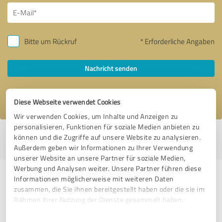
Bitte um Rückruf
* Erforderliche Angaben
Nachricht senden
Ich stimme den
Datenschutzbestimmungen
zu.
Diese Webseite verwendet Cookies
Wir verwenden Cookies, um Inhalte und Anzeigen zu
personalisieren, Funktionen für soziale Medien anbieten zu
Profil aktiv seit 06.08.2015 |
Letzte Aktualisierung: 05.11.2015
|
Profil
können und die Zugriffe auf unsere Website zu analysieren.
melden
Außerdem geben wir Informationen zu Ihrer Verwendung
unserer Website an unsere Partner für soziale Medien,
Werbung und Analysen weiter. Unsere Partner führen diese
Erfahrungen zu weiteren
Informationen möglicherweise mit weiteren Daten
zusammen, die Sie ihnen bereitgestellt haben oder die sie im
Anbietern aus dem Bereich IT-
Rahmen Ihrer Nutzung der Dienste gesammelt haben.
Dienstleistungen
Einwilligungsauswahl
Impressum
|
Datenschutzbestimmungen