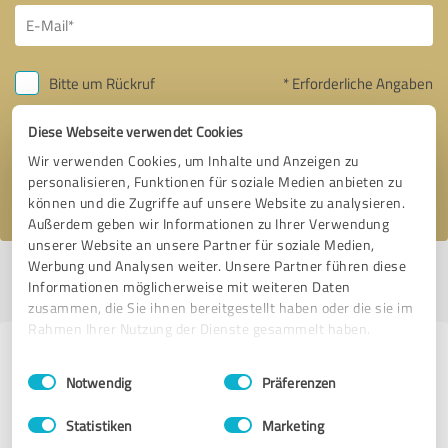
Bitte um Rückruf
* Erforderliche Angaben
Diese Webseite verwendet Cookies
Nachricht senden
Wir verwenden Cookies, um Inhalte und Anzeigen zu
personalisieren, Funktionen für soziale Medien anbieten zu
Ich stimme den
Datenschutzbestimmungen
zu.
können und die Zugriffe auf unsere Website zu analysieren.
Außerdem geben wir Informationen zu Ihrer Verwendung
unserer Website an unsere Partner für soziale Medien,
Werbung und Analysen weiter. Unsere Partner führen diese
Profil aktiv seit 28.12.2015 |
Letzte Aktualisierung: 21.07.2026
|
Profil
Informationen möglicherweise mit weiteren Daten
melden
zusammen, die Sie ihnen bereitgestellt haben oder die sie im
Rahmen Ihrer Nutzung der Dienste gesammelt haben.
Erfahrungen zu weiteren
Einwilligungsauswahl
Impressum
|
Datenschutzbestimmungen
Notwendig
Präferenzen
Anbietern aus dem Bereich Online
Marketing
Statistiken
Marketing