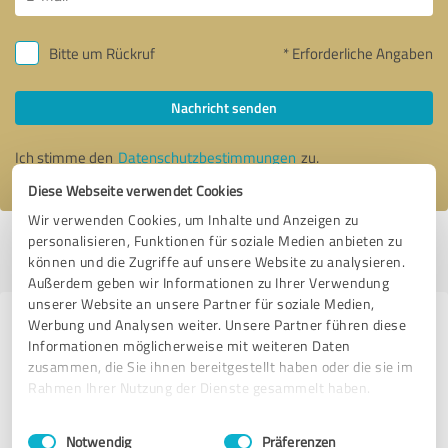
Bitte um Rückruf
* Erforderliche Angaben
Nachricht senden
Ich stimme den
Datenschutzbestimmungen
zu.
Diese Webseite verwendet Cookies
Wir verwenden Cookies, um Inhalte und Anzeigen zu
personalisieren, Funktionen für soziale Medien anbieten zu
Profil aktiv seit 17.05.2024 |
Letzte Aktualisierung: 17.05.2024
|
Profil
können und die Zugriffe auf unsere Website zu analysieren.
melden
Außerdem geben wir Informationen zu Ihrer Verwendung
unserer Website an unsere Partner für soziale Medien,
Werbung und Analysen weiter. Unsere Partner führen diese
Erfahrungen zu weiteren
Informationen möglicherweise mit weiteren Daten
Anbietern aus dem Bereich
zusammen, die Sie ihnen bereitgestellt haben oder die sie im
Unternehmensberatung
Rahmen Ihrer Nutzung der Dienste gesammelt haben.
Einwilligungsauswahl
Impressum
|
Datenschutzbestimmungen
Natalia Hoffmann-Demsing
Notwendig
Präferenzen