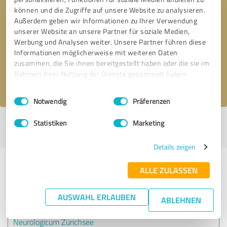
können und die Zugriffe auf unsere Website zu analysieren.
Außerdem geben wir Informationen zu Ihrer Verwendung
Bitte um Rückruf
* Erforderliche Angaben
unserer Website an unsere Partner für soziale Medien,
Werbung und Analysen weiter. Unsere Partner führen diese
Informationen möglicherweise mit weiteren Daten
Nachricht senden
zusammen, die Sie ihnen bereitgestellt haben oder die sie im
Rahmen Ihrer Nutzung der Dienste gesammelt haben.
Ich stimme den
Datenschutzbestimmungen
zu.
Einwilligungsauswahl
Impressum
|
Datenschutzbestimmungen
Notwendig
Präferenzen
Statistiken
Marketing
Profil aktiv seit 16.02.2022 |
Letzte Aktualisierung: 08.08.2026
|
Profil
melden
Details zeigen
Erfahrungen zu weiteren
ALLE ZULASSEN
Anbietern aus dem Bereich Ärzte &
Heilpraktiker
AUSWAHL ERLAUBEN
ABLEHNEN
Neurologicum Zürichsee