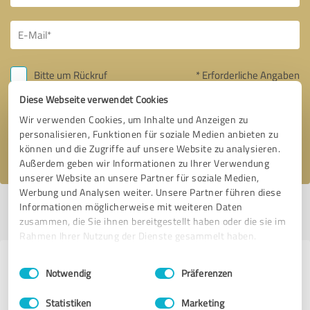
Bitte um Rückruf
* Erforderliche Angaben
Diese Webseite verwendet Cookies
Nachricht senden
Wir verwenden Cookies, um Inhalte und Anzeigen zu
personalisieren, Funktionen für soziale Medien anbieten zu
Ich stimme den
Datenschutzbestimmungen
zu.
können und die Zugriffe auf unsere Website zu analysieren.
Außerdem geben wir Informationen zu Ihrer Verwendung
unserer Website an unsere Partner für soziale Medien,
Werbung und Analysen weiter. Unsere Partner führen diese
Informationen möglicherweise mit weiteren Daten
Profil aktiv seit 14.03.2021 |
Letzte Aktualisierung: 08.08.2026
|
Profil
melden
zusammen, die Sie ihnen bereitgestellt haben oder die sie im
Rahmen Ihrer Nutzung der Dienste gesammelt haben.
Erfahrungen zu weiteren
Einwilligungsauswahl
Impressum
|
Datenschutzbestimmungen
Notwendig
Präferenzen
Anbietern aus dem Bereich
Statistiken
Marketing
Rechtsdienstleistungen