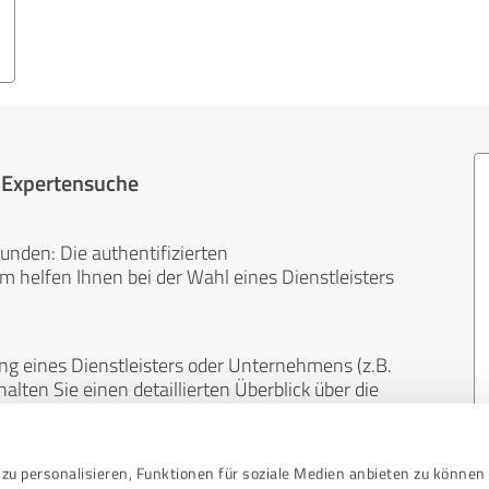
r Expertensuche
unden: Die authentifizierten
helfen Ihnen bei der Wahl eines Dienstleisters
ng eines Dienstleisters oder Unternehmens (z.B.
lten Sie einen detaillierten Überblick über die
len Bereichen.
zu personalisieren, Funktionen für soziale Medien anbieten zu können 
, unabhängig und neutral. Bewertungen von