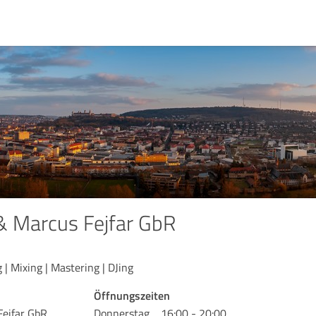
 & Marcus Fejfar GbR
| Mixing | Mastering | DJing
Öffnungszeiten
Fejfar GbR
Donnerstag
16:00 - 20:00