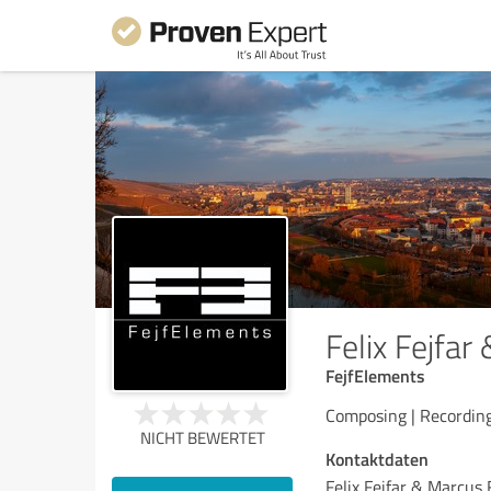
Felix Fejfar
FejfElements
Composing | Recording 
NICHT BEWERTET
Kontaktdaten
Felix Fejfar & Marcus 