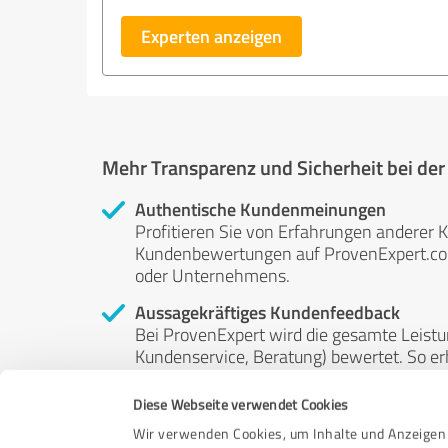
Experten anzeigen
Mehr Transparenz und Sicherheit bei de
Authentische Kundenmeinungen
Profitieren Sie von Erfahrungen anderer K
Kundenbewertungen auf ProvenExpert.com 
oder Unternehmens.
Aussagekräftiges Kundenfeedback
Bei ProvenExpert wird die gesamte Leistu
Kundenservice, Beratung) bewertet. So erha
Service- und Dienstleistungsqualität in al
Diese Webseite verwendet Cookies
Unabhängige Bewertungen
Wir verwenden Cookies, um Inhalte und Anzeigen 
ProvenExpert ist grundsätzlich kostenlos