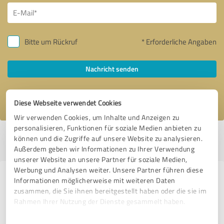
Bitte um Rückruf
* Erforderliche Angaben
Nachricht senden
Ich stimme den
Datenschutzbestimmungen
zu.
Diese Webseite verwendet Cookies
Wir verwenden Cookies, um Inhalte und Anzeigen zu
personalisieren, Funktionen für soziale Medien anbieten zu
Profil aktiv seit 19.02.2021 |
Letzte Aktualisierung: 01.07.2024
|
Profil
können und die Zugriffe auf unsere Website zu analysieren.
melden
Außerdem geben wir Informationen zu Ihrer Verwendung
unserer Website an unsere Partner für soziale Medien,
Werbung und Analysen weiter. Unsere Partner führen diese
Erfahrungen zu weiteren
Informationen möglicherweise mit weiteren Daten
zusammen, die Sie ihnen bereitgestellt haben oder die sie im
Anbietern aus dem Bereich
Rahmen Ihrer Nutzung der Dienste gesammelt haben.
Stationärer Handel
Einwilligungsauswahl
Impressum
|
Datenschutzbestimmungen