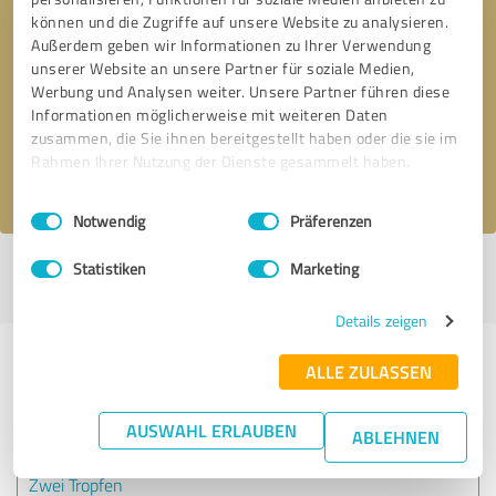
können und die Zugriffe auf unsere Website zu analysieren.
Außerdem geben wir Informationen zu Ihrer Verwendung
Bitte um Rückruf
* Erforderliche Angaben
unserer Website an unsere Partner für soziale Medien,
Werbung und Analysen weiter. Unsere Partner führen diese
Informationen möglicherweise mit weiteren Daten
Nachricht senden
zusammen, die Sie ihnen bereitgestellt haben oder die sie im
Rahmen Ihrer Nutzung der Dienste gesammelt haben.
Ich stimme den
Datenschutzbestimmungen
zu.
Einwilligungsauswahl
Impressum
|
Datenschutzbestimmungen
Notwendig
Präferenzen
Statistiken
Marketing
Profil aktiv seit 04.09.2025 |
Letzte Aktualisierung: 07.08.2026
|
Profil
melden
Details zeigen
Erfahrungen zu weiteren
ALLE ZULASSEN
Anbietern aus dem Bereich
Dienstleistungen
AUSWAHL ERLAUBEN
ABLEHNEN
Zwei Tropfen