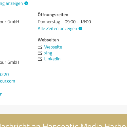
ng anzeigen
Öffnungszeiten
bour GmbH
Donnerstag
09:00 - 18:00
3
Alle Zeiten anzeigen
Webseiten
Webseite
xing
LinkedIn
bour GmbH
8220
our.com
en
Nachricht an Hanseatic Media Harb