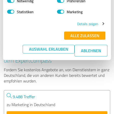
Notwendig
Präferenzen
Weißburgunder
Statistiken
Marketing
2 Bewertungen
Details zeigen
5.00 von 5
ALLE ZULASSEN
AUSWAHL ERLAUBEN
ABLEHNEN
Tipp: Die passenden Experten finden - mit
dem ExpertCompass
Fordern Sie kostenlos Angebote an, von Dienstleistern in ganz
Deutschland, die von anderen Kunden bereits bewertet und
empfohlen wurden.
9.488 Treffer
zu Marketing in Deutschland