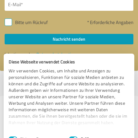
Bitte um Rückruf
* Erforderliche Angaben
Nachricht senden
Ich stimme den
Datenschutzbestimmungen
zu.
Diese Webseite verwendet Cookies
Wir verwenden Cookies, um Inhalte und Anzeigen zu
personalisieren, Funktionen für soziale Medien anbieten zu
Profil aktiv seit 04.03.2019 |
Letzte Aktualisierung: 06.03.2019
|
Profil
können und die Zugriffe auf unsere Website zu analysieren.
melden
Außerdem geben wir Informationen zu Ihrer Verwendung
unserer Website an unsere Partner für soziale Medien,
Werbung und Analysen weiter. Unsere Partner führen diese
Erfahrungen zu weiteren
Informationen möglicherweise mit weiteren Daten
Anbietern aus dem Bereich
zusammen, die Sie ihnen bereitgestellt haben oder die sie im
Rahmen Ihrer Nutzung der Dienste gesammelt haben.
Marketing
Einwilligungsauswahl
Impressum
|
Datenschutzbestimmungen