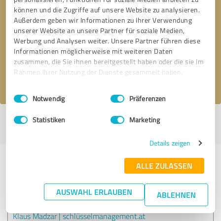
können und die Zugriffe auf unsere Website zu analysieren.
Außerdem geben wir Informationen zu Ihrer Verwendung
Bitte um Rückruf
* Erforderliche Angaben
unserer Website an unsere Partner für soziale Medien,
Werbung und Analysen weiter. Unsere Partner führen diese
Informationen möglicherweise mit weiteren Daten
Nachricht senden
zusammen, die Sie ihnen bereitgestellt haben oder die sie im
Rahmen Ihrer Nutzung der Dienste gesammelt haben.
Ich stimme den
Datenschutzbestimmungen
zu.
Einwilligungsauswahl
Impressum
|
Datenschutzbestimmungen
Notwendig
Präferenzen
Statistiken
Marketing
Profil aktiv seit 02.02.2022 |
Letzte Aktualisierung: 15.07.2024
|
Profil
melden
Details zeigen
Erfahrungen zu weiteren
ALLE ZULASSEN
Anbietern aus dem Bereich
Onlineshops
AUSWAHL ERLAUBEN
ABLEHNEN
Klaus Madzar | schlüsselmanagement.at