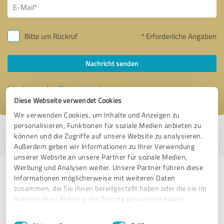
Bitte um Rückruf
* Erforderliche Angaben
Nachricht senden
Ich stimme den
Datenschutzbestimmungen
zu.
Diese Webseite verwendet Cookies
Wir verwenden Cookies, um Inhalte und Anzeigen zu
personalisieren, Funktionen für soziale Medien anbieten zu
Profil aktiv seit 10.04.2021 |
Letzte Aktualisierung: 20.02.2023
|
Profil
können und die Zugriffe auf unsere Website zu analysieren.
melden
Außerdem geben wir Informationen zu Ihrer Verwendung
unserer Website an unsere Partner für soziale Medien,
Werbung und Analysen weiter. Unsere Partner führen diese
Erfahrungen zu weiteren
Informationen möglicherweise mit weiteren Daten
Anbietern aus dem Bereich
zusammen, die Sie ihnen bereitgestellt haben oder die sie im
Rahmen Ihrer Nutzung der Dienste gesammelt haben.
Stationärer Handel
Einwilligungsauswahl
Impressum
|
Datenschutzbestimmungen