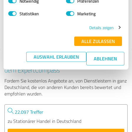
Notwendig
Präferenzen
Goldankaufstelle Berlin
Statistiken
Marketing
302 Bewertungen
Details zeigen
5.00 von 5
ALLE ZULASSEN
AUSWAHL ERLAUBEN
ABLEHNEN
Tipp: Die passenden Experten finden - mit
dem ExpertCompass
Fordern Sie kostenlos Angebote an, von Dienstleistern in ganz
Deutschland, die von anderen Kunden bereits bewertet und
empfohlen wurden.
22.097 Treffer
zu Stationärer Handel in Deutschland