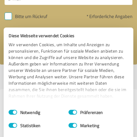
Bitte um Rückruf
* Erforderliche Angaben
Nachricht senden
Diese Webseite verwendet Cookies
Wir verwenden Cookies, um Inhalte und Anzeigen zu
Ich stimme den
Datenschutzbestimmungen
zu.
personalisieren, Funktionen für soziale Medien anbieten zu
können und die Zugriffe auf unsere Website zu analysieren.
Außerdem geben wir Informationen zu Ihrer Verwendung
unserer Website an unsere Partner für soziale Medien,
Profil aktiv seit 15.07.2020 |
Letzte Aktualisierung: 20.04.2023
|
Profil
Werbung und Analysen weiter. Unsere Partner führen diese
melden
Informationen möglicherweise mit weiteren Daten
zusammen, die Sie ihnen bereitgestellt haben oder die sie im
Rahmen Ihrer Nutzung der Dienste gesammelt haben.
Erfahrungen zu weiteren
Einwilligungsauswahl
Impressum
|
Datenschutzbestimmungen
Anbietern aus dem Bereich IT-
Notwendig
Präferenzen
Dienstleistungen
Statistiken
Marketing
TOPIX Business Software AG