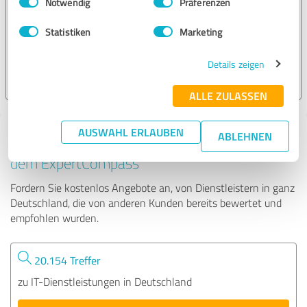
Notwendig
Präferenzen
Andre Delveaux
Statistiken
Marketing
146 Bewertungen
Details zeigen
4.84 von 5
ALLE ZULASSEN
AUSWAHL ERLAUBEN
ABLEHNEN
Tipp: Die passenden Experten finden - mit
dem ExpertCompass
Fordern Sie kostenlos Angebote an, von Dienstleistern in ganz
Deutschland, die von anderen Kunden bereits bewertet und
empfohlen wurden.
20.154 Treffer
zu IT-Dienstleistungen in Deutschland