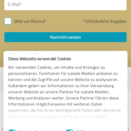
Bitte um Rückruf
* Erforderliche Angaben
Nachricht senden
Ich stimme den
Datenschutzbestimmungen
zu.
Diese Webseite verwendet Cookies
Wir verwenden Cookies, um Inhalte und Anzeigen zu
personalisieren, Funktionen für soziale Medien anbieten zu
Profil aktiv seit 25.02.2024 |
Letzte Aktualisierung: 27.07.2026
|
Profil
können und die Zugriffe auf unsere Website zu analysieren.
melden
Außerdem geben wir Informationen zu Ihrer Verwendung
unserer Website an unsere Partner für soziale Medien,
Werbung und Analysen weiter. Unsere Partner führen diese
Erfahrungen zu weiteren
Informationen möglicherweise mit weiteren Daten
Anbietern aus dem Bereich IT-
zusammen, die Sie ihnen bereitgestellt haben oder die sie im
Rahmen Ihrer Nutzung der Dienste gesammelt haben.
Dienstleistungen
Einwilligungsauswahl
Impressum
|
Datenschutzbestimmungen