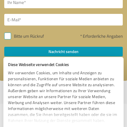
Bitte um Rückruf
* Erforderliche Angaben
Nachricht senden
Diese Webseite verwendet Cookies
Ich stimme den
Datenschutzbestimmungen
zu.
Wir verwenden Cookies, um Inhalte und Anzeigen zu
personalisieren, Funktionen für soziale Medien anbieten zu
können und die Zugriffe auf unsere Website zu analysieren.
Profil aktiv seit 15.08.2024 |
Letzte Aktualisierung: 15.08.2024
|
Profil
Außerdem geben wir Informationen zu Ihrer Verwendung
melden
unserer Website an unsere Partner für soziale Medien,
Werbung und Analysen weiter. Unsere Partner führen diese
Informationen möglicherweise mit weiteren Daten
Erfahrungen zu weiteren
zusammen, die Sie ihnen bereitgestellt haben oder die sie im
Rahmen Ihrer Nutzung der Dienste gesammelt haben.
Anbietern aus dem Bereich