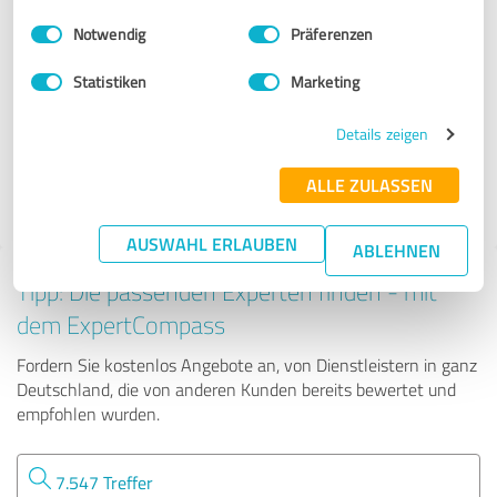
Unternehmensberatung
Einwilligungsauswahl
Impressum
|
Datenschutzbestimmungen
Notwendig
Präferenzen
imc Unternehmensberatung
Statistiken
Marketing
Details zeigen
295 Bewertungen
ALLE ZULASSEN
5.00 von 5
AUSWAHL ERLAUBEN
ABLEHNEN
Tipp: Die passenden Experten finden - mit
dem ExpertCompass
Fordern Sie kostenlos Angebote an, von Dienstleistern in ganz
Deutschland, die von anderen Kunden bereits bewertet und
empfohlen wurden.
7.547 Treffer