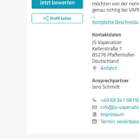
Jetzt bewerten
möchten von der norm
genau richtig bei VA
...
Profil teilen
Komplette Beschreibu
Kontaktdaten
JS Vapenation
Kellerstraße 1
85276 Pfaffenhofen
Deutschland
Anfahrt
Ansprechpartner
Jens Schmidt
+49 (0) 341 5815
info@js-vapenati
Impressum
Termin vereinbar