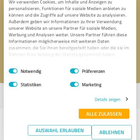
Wir verwenden Cookies, um Inhalte und Anzeigen zu
personalisieren, Funktionen für soziale Medien anbieten zu
können und die Zugriffe auf unsere Website zu analysieren.
Außerdem geben wir Informationen zu Ihrer Verwendung
unserer Website an unsere Partner für soziale Medien,
Bitte um Rückruf
* Erforderliche Angaben
Werbung und Analysen weiter. Unsere Partner führen diese
Informationen möglicherweise mit weiteren Daten
zusammen, die Sie ihnen bereitgestellt haben oder die sie im
Nachricht senden
Rahmen Ihrer Nutzung der Dienste gesammelt haben.
Ich stimme den
Datenschutzbestimmungen
zu.
Einwilligungsauswahl
Impressum
|
Datenschutzbestimmungen
Notwendig
Präferenzen
Statistiken
Marketing
Profil aktiv seit 17.10.2023 |
Letzte Aktualisierung: 18.05.2026
|
Profil
Details zeigen
melden
ALLE ZULASSEN
Erfahrungen zu weiteren
Anbietern aus dem Bereich
AUSWAHL ERLAUBEN
ABLEHNEN
Beratung