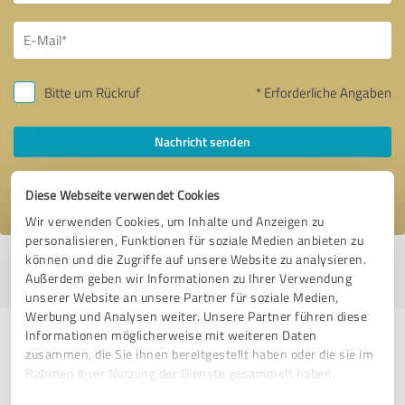
Bitte um Rückruf
* Erforderliche Angaben
Nachricht senden
Ich stimme den
Datenschutzbestimmungen
zu.
Diese Webseite verwendet Cookies
Wir verwenden Cookies, um Inhalte und Anzeigen zu
personalisieren, Funktionen für soziale Medien anbieten zu
können und die Zugriffe auf unsere Website zu analysieren.
Profil aktiv seit 24.07.2025 |
Letzte Aktualisierung: 13.03.2026
|
Profil
Außerdem geben wir Informationen zu Ihrer Verwendung
melden
unserer Website an unsere Partner für soziale Medien,
Werbung und Analysen weiter. Unsere Partner führen diese
Informationen möglicherweise mit weiteren Daten
Erfahrungen zu weiteren
zusammen, die Sie ihnen bereitgestellt haben oder die sie im
Anbietern aus dem Bereich
Rahmen Ihrer Nutzung der Dienste gesammelt haben.
Marketing