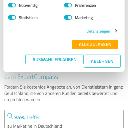
Einwilligungsauswahl
Impressum
|
Datenschutzbestimmungen
Notwendig
Präferenzen
marcapo GmbH – Karriere im Bereich Technologie
Statistiken
Marketing
7 Bewertungen
Details zeigen
ALLE ZULASSEN
4.63 von 5
AUSWAHL ERLAUBEN
ABLEHNEN
Tipp: Die passenden Experten finden - mit
dem ExpertCompass
Fordern Sie kostenlos Angebote an, von Dienstleistern in ganz
Deutschland, die von anderen Kunden bereits bewertet und
empfohlen wurden.
9.490 Treffer
zu Marketing in Deutschland