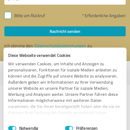
Bitte um Rückruf
* Erforderliche Angaben
Nachricht senden
Ich stimme den
Datenschutzbestimmungen
zu.
Diese Webseite verwendet Cookies
Wir verwenden Cookies, um Inhalte und Anzeigen zu
personalisieren, Funktionen für soziale Medien anbieten zu
Profil aktiv seit 27.12.2020 |
Letzte Aktualisierung: 29.12.2020
|
Profil
können und die Zugriffe auf unsere Website zu analysieren.
melden
Außerdem geben wir Informationen zu Ihrer Verwendung
unserer Website an unsere Partner für soziale Medien,
Werbung und Analysen weiter. Unsere Partner führen diese
Erfahrungen zu weiteren
Informationen möglicherweise mit weiteren Daten
Anbietern aus dem Bereich
zusammen, die Sie ihnen bereitgestellt haben oder die sie im
Dienstleistungen
Rahmen Ihrer Nutzung der Dienste gesammelt haben.
Einwilligungsauswahl
Impressum
|
Datenschutzbestimmungen
Brinkmann Pflegevermittlung Regionalvertretung
Notwendig
Präferenzen