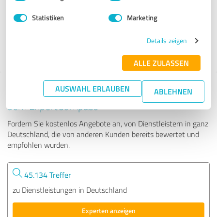
Frankfurt a. M....
Statistiken
Marketing
89 Bewertungen
Details zeigen
4.81 von 5
ALLE ZULASSEN
AUSWAHL ERLAUBEN
Tipp: Die passenden Experten finden - mit
ABLEHNEN
dem ExpertCompass
Fordern Sie kostenlos Angebote an, von Dienstleistern in ganz
Deutschland, die von anderen Kunden bereits bewertet und
empfohlen wurden.
45.134 Treffer
zu Dienstleistungen in Deutschland
Experten anzeigen