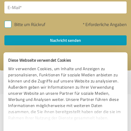
Bitte um Rückruf
* Erforderliche Angaben
Nachricht senden
Ich stimme den
Datenschutzbestimmungen
zu.
Diese Webseite verwendet Cookies
Wir verwenden Cookies, um Inhalte und Anzeigen zu
personalisieren, Funktionen für soziale Medien anbieten zu
Profil aktiv seit 03.05.2017 |
Letzte Aktualisierung: 26.06.2026
|
Profil
können und die Zugriffe auf unsere Website zu analysieren.
melden
Außerdem geben wir Informationen zu Ihrer Verwendung
unserer Website an unsere Partner für soziale Medien,
Werbung und Analysen weiter. Unsere Partner führen diese
Erfahrungen zu weiteren
Informationen möglicherweise mit weiteren Daten
zusammen, die Sie ihnen bereitgestellt haben oder die sie im
Anbietern aus dem Bereich
Rahmen Ihrer Nutzung der Dienste gesammelt haben.
Handwerk
Einwilligungsauswahl
Impressum
|
Datenschutzbestimmungen