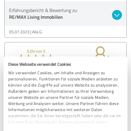
Erfahrungsbericht & Bewertung zu:
RE/MAX Living Immobilien
05.07.2023
Alla G.
5,00 von 5
SEHR GUT
Diese Webseite verwendet Cookies
Empfehlung
Wir verwenden Cookies, um Inhalte und Anzeigen zu
personalisieren, Funktionen für soziale Medien anbieten zu
Herr Meier hat stets offen und transparent kommuniziert
können und die Zugriffe auf unsere Website zu analysieren.
und wir fühlten uns stets bestens betreut. Rundum sind
Außerdem geben wir Informationen zu Ihrer Verwendung
wir vollends zufrieden und können allen Personen, die ihre
unserer Website an unsere Partner für soziale Medien,
Immobilie verkaufen wollen, die Firma Remax Living und
Werbung und Analysen weiter. Unsere Partner führen diese
Herrn Meier nur empfehlen. Vielen Dank
Informationen möglicherweise mit weiteren Daten
zusammen, die Sie ihnen bereitgestellt haben oder die sie im
Rahmen Ihrer Nutzung der Dienste gesammelt haben.
Erfahrungsbericht & Bewertung zu: