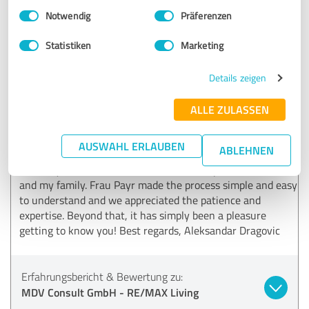
MDV Consult GmbH - RE/MAX Living
Einwilligungsauswahl
Impressum
|
Datenschutzbestimmungen
Notwendig
Präferenzen
28.02.2023
Johannes S.
Statistiken
Marketing
Details zeigen
5,00 von 5
ALLE ZULASSEN
SEHR GUT
Empfehlung
AUSWAHL ERLAUBEN
ABLEHNEN
Renting a home in Munich is no easy task but thanks to
Frau Payr and REMAX it was a smooth experience for me
and my family. Frau Payr made the process simple and easy
to understand and we appreciated the patience and
expertise. Beyond that, it has simply been a pleasure
getting to know you! Best regards, Aleksandar Dragovic
Erfahrungsbericht & Bewertung zu:
MDV Consult GmbH - RE/MAX Living