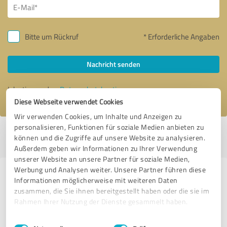
Bitte um Rückruf
* Erforderliche Angaben
Nachricht senden
Ich stimme den
Datenschutzbestimmungen
zu.
Diese Webseite verwendet Cookies
Wir verwenden Cookies, um Inhalte und Anzeigen zu
personalisieren, Funktionen für soziale Medien anbieten zu
Profil aktiv seit 05.01.2017 |
Letzte Aktualisierung: 25.06.2026
|
Profil
können und die Zugriffe auf unsere Website zu analysieren.
melden
Außerdem geben wir Informationen zu Ihrer Verwendung
unserer Website an unsere Partner für soziale Medien,
Werbung und Analysen weiter. Unsere Partner führen diese
Erfahrungen zu weiteren
Informationen möglicherweise mit weiteren Daten
Anbietern aus dem Bereich Online
zusammen, die Sie ihnen bereitgestellt haben oder die sie im
Rahmen Ihrer Nutzung der Dienste gesammelt haben.
Marketing
Einwilligungsauswahl
Impressum
|
Datenschutzbestimmungen