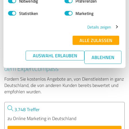
Notwendig
Präferenzen
growganic GmbH
Statistiken
Marketing
44 Bewertungen
Details zeigen
4.99 von 5
ALLE ZULASSEN
AUSWAHL ERLAUBEN
ABLEHNEN
Tipp: Die passenden Experten finden - mit
dem ExpertCompass
Fordern Sie kostenlos Angebote an, von Dienstleistern in ganz
Deutschland, die von anderen Kunden bereits bewertet und
empfohlen wurden.
3.748 Treffer
zu Online Marketing in Deutschland