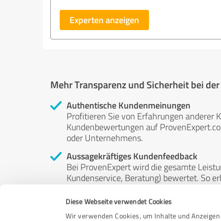
Experten anzeigen
Mehr Transparenz und Sicherheit bei de
Authentische Kundenmeinungen
Profitieren Sie von Erfahrungen anderer K
Kundenbewertungen auf ProvenExpert.com 
oder Unternehmens.
Aussagekräftiges Kundenfeedback
Bei ProvenExpert wird die gesamte Leistu
Kundenservice, Beratung) bewertet. So erha
Service- und Dienstleistungsqualität in al
Diese Webseite verwendet Cookies
Unabhängige Bewertungen
Wir verwenden Cookies, um Inhalte und Anzeigen 
ProvenExpert ist grundsätzlich kostenlos