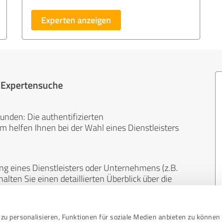
Experten anzeigen
r Expertensuche
unden: Die authentifizierten
helfen Ihnen bei der Wahl eines Dienstleisters
ng eines Dienstleisters oder Unternehmens (z.B.
lten Sie einen detaillierten Überblick über die
len Bereichen.
zu personalisieren, Funktionen für soziale Medien anbieten zu können 
, unabhängig und neutral. Bewertungen von