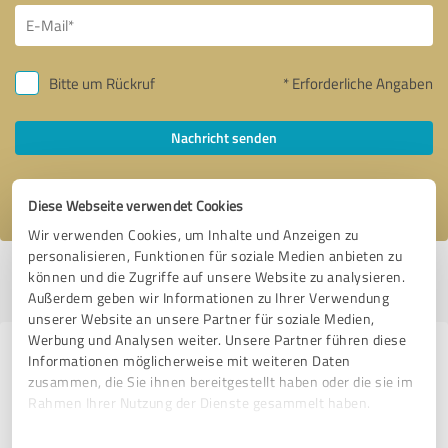
Bitte um Rückruf
* Erforderliche Angaben
Nachricht senden
Ich stimme den
Datenschutzbestimmungen
zu.
Diese Webseite verwendet Cookies
Wir verwenden Cookies, um Inhalte und Anzeigen zu
personalisieren, Funktionen für soziale Medien anbieten zu
Profil aktiv seit 23.10.2025 |
Letzte Aktualisierung: 23.10.2025
|
Profil
können und die Zugriffe auf unsere Website zu analysieren.
melden
Außerdem geben wir Informationen zu Ihrer Verwendung
unserer Website an unsere Partner für soziale Medien,
Werbung und Analysen weiter. Unsere Partner führen diese
Erfahrungen zu weiteren
Informationen möglicherweise mit weiteren Daten
zusammen, die Sie ihnen bereitgestellt haben oder die sie im
Anbietern aus dem Bereich
Rahmen Ihrer Nutzung der Dienste gesammelt haben.
Bauwesen
Einwilligungsauswahl
Impressum
|
Datenschutzbestimmungen