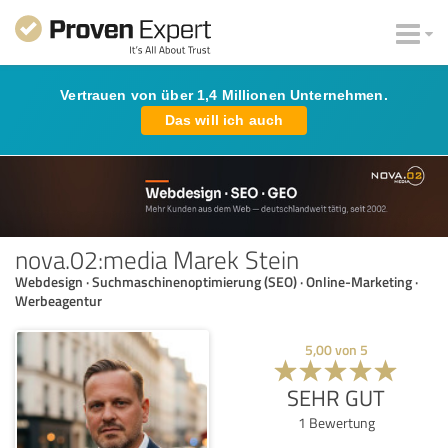
Vertrauen von über 1,4 Millionen Unternehmen.
Das will ich auch
nova.02:media Marek Stein
Webdesign · Suchmaschinenoptimierung (SEO) · Online-Marketing ·
Werbeagentur
5,00
von
5
SEHR GUT
1
Bewertung