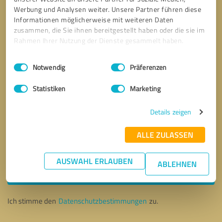
Werbung und Analysen weiter. Unsere Partner führen diese
Informationen möglicherweise mit weiteren Daten
zusammen, die Sie ihnen bereitgestellt haben oder die sie im
Rahmen Ihrer Nutzung der Dienste gesammelt haben.
Einwilligungsauswahl
Impressum
|
Datenschutzbestimmungen
Notwendig
Präferenzen
Statistiken
Marketing
Details zeigen
ALLE ZULASSEN
Bitte um Rückruf
* Erforderliche Angaben
AUSWAHL ERLAUBEN
ABLEHNEN
Nachricht senden
Ich stimme den
Datenschutzbestimmungen
zu.