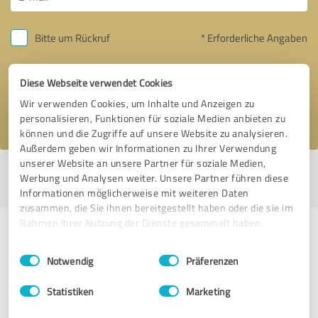
Bitte um Rückruf
* Erforderliche Angaben
Nachricht senden
Diese Webseite verwendet Cookies
Wir verwenden Cookies, um Inhalte und Anzeigen zu
Ich stimme den
Datenschutzbestimmungen
zu.
personalisieren, Funktionen für soziale Medien anbieten zu
können und die Zugriffe auf unsere Website zu analysieren.
Außerdem geben wir Informationen zu Ihrer Verwendung
unserer Website an unsere Partner für soziale Medien,
Profil aktiv seit 15.09.2023 |
Letzte Aktualisierung: 21.11.2023
|
Profil
Werbung und Analysen weiter. Unsere Partner führen diese
melden
Informationen möglicherweise mit weiteren Daten
zusammen, die Sie ihnen bereitgestellt haben oder die sie im
Rahmen Ihrer Nutzung der Dienste gesammelt haben.
Erfahrungen zu weiteren
Einwilligungsauswahl
Impressum
|
Datenschutzbestimmungen
Anbietern aus dem Bereich Online
Notwendig
Präferenzen
Marketing
Statistiken
Marketing
Activid Media