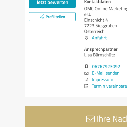
Kontaktdaten
Jetzt bewerten
OMC Online Marketing
e.U.
Profil teilen
Einschicht 4
7223 Sieggraben
Österreich
Anfahrt
Ansprechpartner
Lisa Bärnschütz
06767923092
E-Mail senden
Impressum
Termin vereinbar
Ihre Nac