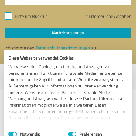
Bitte um Rückruf
* Erforderliche Angaben
Nachricht senden
Ich stimme den
Datenschutzbestimmungen
zu.
Diese Webseite verwendet Cookies
Wir verwenden Cookies, um Inhalte und Anzeigen zu
personalisieren, Funktionen für soziale Medien anbieten zu
Profil aktiv seit 02.03.2024 |
Letzte Aktualisierung: 16.04.2024
|
Profil
können und die Zugriffe auf unsere Website zu analysieren.
melden
Außerdem geben wir Informationen zu Ihrer Verwendung
unserer Website an unsere Partner für soziale Medien,
Werbung und Analysen weiter. Unsere Partner führen diese
Erfahrungen zu weiteren
Informationen möglicherweise mit weiteren Daten
Anbietern aus dem Bereich
zusammen, die Sie ihnen bereitgestellt haben oder die sie im
Beratung
Rahmen Ihrer Nutzung der Dienste gesammelt haben.
Einwilligungsauswahl
Impressum
|
Datenschutzbestimmungen
Arbeitssicherheit Effinowicz GmbH
Notwendig
Präferenzen