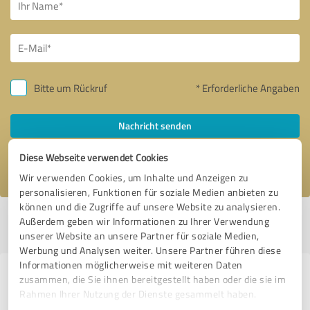
Bitte um Rückruf
* Erforderliche Angaben
Nachricht senden
Diese Webseite verwendet Cookies
Ich stimme den
Datenschutzbestimmungen
zu.
Wir verwenden Cookies, um Inhalte und Anzeigen zu
personalisieren, Funktionen für soziale Medien anbieten zu
können und die Zugriffe auf unsere Website zu analysieren.
Profil aktiv seit 27.12.2023 |
Letzte Aktualisierung: 29.05.2026
|
Profil
Außerdem geben wir Informationen zu Ihrer Verwendung
melden
unserer Website an unsere Partner für soziale Medien,
Werbung und Analysen weiter. Unsere Partner führen diese
Informationen möglicherweise mit weiteren Daten
Erfahrungen zu weiteren
zusammen, die Sie ihnen bereitgestellt haben oder die sie im
Rahmen Ihrer Nutzung der Dienste gesammelt haben.
Anbietern aus dem Bereich