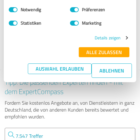
Unternehmensberatung
Einwilligungsauswahl
Impressum
|
Datenschutzbestimmungen
Notwendig
Präferenzen
acterience management partners GmbH & Co. KG
Statistiken
Marketing
Details zeigen
175 Bewertungen
ALLE ZULASSEN
4.82 von 5
AUSWAHL ERLAUBEN
ABLEHNEN
Tipp: Die passenden Experten finden - mit
dem ExpertCompass
Fordern Sie kostenlos Angebote an, von Dienstleistern in ganz
Deutschland, die von anderen Kunden bereits bewertet und
empfohlen wurden.
7.547 Treffer