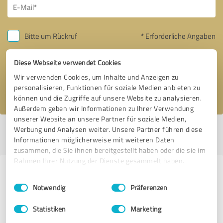
Bitte um Rückruf
* Erforderliche Angaben
Diese Webseite verwendet Cookies
Nachricht senden
Wir verwenden Cookies, um Inhalte und Anzeigen zu
Ich stimme den
Datenschutzbestimmungen
zu.
personalisieren, Funktionen für soziale Medien anbieten zu
können und die Zugriffe auf unsere Website zu analysieren.
Außerdem geben wir Informationen zu Ihrer Verwendung
unserer Website an unsere Partner für soziale Medien,
Werbung und Analysen weiter. Unsere Partner führen diese
Profil aktiv seit 02.12.2019 |
Letzte Aktualisierung: 10.08.2021
|
Profil
Informationen möglicherweise mit weiteren Daten
melden
zusammen, die Sie ihnen bereitgestellt haben oder die sie im
Rahmen Ihrer Nutzung der Dienste gesammelt haben.
Erfahrungen zu weiteren
Einwilligungsauswahl
Impressum
|
Datenschutzbestimmungen
Anbietern aus dem Bereich
Notwendig
Präferenzen
Onlineshops
Statistiken
Marketing