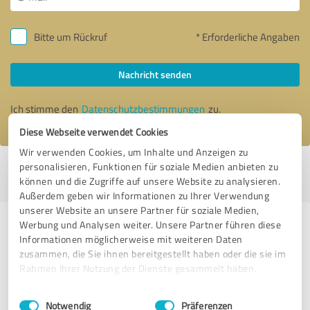
Bitte um Rückruf
* Erforderliche Angaben
Nachricht senden
Ich stimme den
Datenschutzbestimmungen
zu.
Diese Webseite verwendet Cookies
Wir verwenden Cookies, um Inhalte und Anzeigen zu
personalisieren, Funktionen für soziale Medien anbieten zu
Profil aktiv seit 03.09.2022 |
Letzte Aktualisierung: 04.08.2026
|
Profil
können und die Zugriffe auf unsere Website zu analysieren.
melden
Außerdem geben wir Informationen zu Ihrer Verwendung
unserer Website an unsere Partner für soziale Medien,
Werbung und Analysen weiter. Unsere Partner führen diese
Erfahrungen zu weiteren
Informationen möglicherweise mit weiteren Daten
Anbietern aus dem Bereich
zusammen, die Sie ihnen bereitgestellt haben oder die sie im
Mediengestaltung
Rahmen Ihrer Nutzung der Dienste gesammelt haben.
Einwilligungsauswahl
Impressum
|
Datenschutzbestimmungen
Moritz Dunkel
Notwendig
Präferenzen