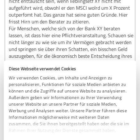
nicht enttäuscht sein, wenn lieblingsetf XY nicht mit
aufgeführt wird, obwohl er den MSCI wolrd um X Prozent
outperfomt hat. Das ganze hat seine guten Gründe. Hier
frisst Hirn um den Berater zu zitieren.
Für Menschen, welche sich von der Bank XY beraten
lassen, ist dass hier eine Pflichtveranstaltung. Schauen sie
nicht länger zu wie sie um ihr Vermögen gebracht werden
und springen sie über ihren Schatten, ein bisschen Geld
auszugeben, für die ökonomisch beste Entscheidung ihres
Lebens.
Diese Webseite verwendet Cookies
Wir verwenden Cookies, um Inhalte und Anzeigen zu
Erfahrungsbericht & Bewertung zu:
personalisieren, Funktionen für soziale Medien anbieten zu
Honorarfinanz Offenburg
können und die Zugriffe auf unsere Website zu analysieren.
Außerdem geben wir Informationen zu Ihrer Verwendung
unserer Website an unsere Partner für soziale Medien,
21.11.2022
Weber
Werbung und Analysen weiter. Unsere Partner führen diese
Informationen möglicherweise mit weiteren Daten
Kommentar von Ralf Kornmayer:
zusammen, die Sie ihnen bereitgestellt haben oder die sie im
Rahmen Ihrer Nutzung der Dienste gesammelt haben.
Lieber Herr Weber, meinen herzlichen Dank für diese