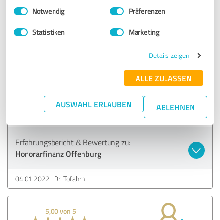
ausführliche Bewertung meiner Arbeit. Das freut mich
Einwilligungsauswahl
Impressum
|
Datenschutzbestimmungen
wirklich sehr.
Notwendig
Präferenzen
Statistiken
Marketing
5,00 von 5
Details zeigen
SEHR GUT
Empfehlung
ALLE ZULASSEN
Herr Kornmayer erklärte den Service sehr einleuchtend,
AUSWAHL ERLAUBEN
ABLEHNEN
klar und vor allem ehrlich.
Erfahrungsbericht & Bewertung zu:
Honorarfinanz Offenburg
04.01.2022
Dr. Tofahrn
5,00 von 5