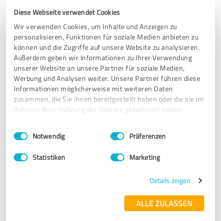
In der Regel sind wir keine Google-Bewertungs-Schreiber.
Diese Webseite verwendet Cookies
Aber in besonderen Fällen machen wir das und versuchen
damit eine hervorragende Bewertung für eine
Wir verwenden Cookies, um Inhalte und Anzeigen zu
hervorragende Leistung auszusprechen.
personalisieren, Funktionen für soziale Medien anbieten zu
Wenn man sich um das Thema Homepage kümmert,
können und die Zugriffe auf unsere Website zu analysieren.
Optimierungen in Suchmaschinen .... , dann bekommt man
Außerdem geben wir Informationen zu Ihrer Verwendung
immer viele Info´s und oft muss man auch teuer bezahlen,
unserer Website an unsere Partner für soziale Medien,
da es nicht dem entsprochen hat, was man eigentlich
Werbung und Analysen weiter. Unsere Partner führen diese
Informationen möglicherweise mit weiteren Daten
wollte. Sichtbarkeit.
zusammen, die Sie ihnen bereitgestellt haben oder die sie im
Bei der Firma Ready4Web Herrn Hubert Stegherr fühlen
Rahmen Ihrer Nutzung der Dienste gesammelt haben.
wir uns absolut verstanden, man hat auch nicht das
Gefühl, dass man etwas verkauft bekommt sondern
Einwilligungsauswahl
Impressum
|
Datenschutzbestimmungen
wirklich sinnvoll beraten wird. Die Umsetzung ist schnell
Notwendig
Präferenzen
und das Ergebnis für uns tadellos. Ich kann Herrn Huber
Firma Ready4Web wirklich wärmstens empfehlen.
Statistiken
Marketing
Details zeigen
Erfahrungsbericht & Bewertung zu:
Ready4Web
ALLE ZULASSEN