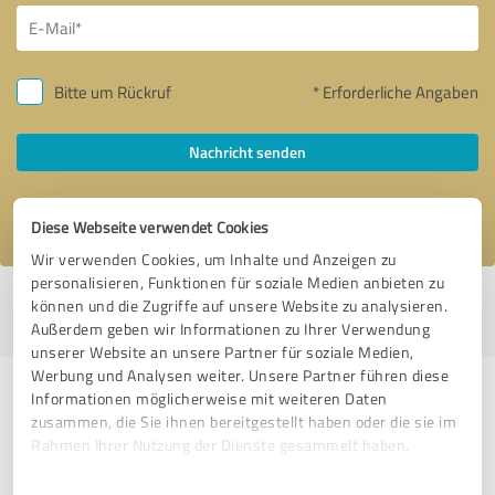
Bitte um Rückruf
* Erforderliche Angaben
Nachricht senden
Ich stimme den
Datenschutzbestimmungen
zu.
Diese Webseite verwendet Cookies
Wir verwenden Cookies, um Inhalte und Anzeigen zu
personalisieren, Funktionen für soziale Medien anbieten zu
Profil aktiv seit 01.12.2015 |
Letzte Aktualisierung: 10.05.2021
|
Profil
können und die Zugriffe auf unsere Website zu analysieren.
melden
Außerdem geben wir Informationen zu Ihrer Verwendung
unserer Website an unsere Partner für soziale Medien,
Werbung und Analysen weiter. Unsere Partner führen diese
Erfahrungen zu weiteren
Informationen möglicherweise mit weiteren Daten
zusammen, die Sie ihnen bereitgestellt haben oder die sie im
Anbietern aus dem Bereich
Rahmen Ihrer Nutzung der Dienste gesammelt haben.
Rechtsdienstleistungen
Einwilligungsauswahl
Impressum
|
Datenschutzbestimmungen