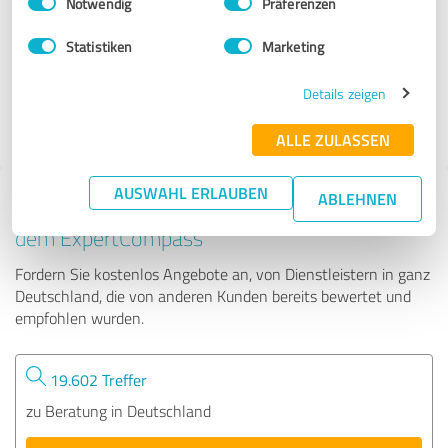
Notwendig
Präferenzen
ThoS comitat UG (haftungsbeschränkt)
Statistiken
Marketing
34 Bewertungen
Details zeigen
4.96 von 5
ALLE ZULASSEN
AUSWAHL ERLAUBEN
ABLEHNEN
Tipp: Die passenden Experten finden - mit
dem ExpertCompass
Fordern Sie kostenlos Angebote an, von Dienstleistern in ganz
Deutschland, die von anderen Kunden bereits bewertet und
empfohlen wurden.
19.602 Treffer
zu Beratung in Deutschland