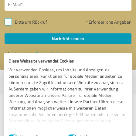
Bitte um Rückruf
* Erforderliche Angaben
Nachricht senden
Ich stimme den
Datenschutzbestimmungen
zu.
Diese Webseite verwendet Cookies
Wir verwenden Cookies, um Inhalte und Anzeigen zu
personalisieren, Funktionen für soziale Medien anbieten zu
Profil aktiv seit 20.11.2017 |
Letzte Aktualisierung: 23.11.2017
|
Profil
können und die Zugriffe auf unsere Website zu analysieren.
melden
Außerdem geben wir Informationen zu Ihrer Verwendung
unserer Website an unsere Partner für soziale Medien,
Werbung und Analysen weiter. Unsere Partner führen diese
Erfahrungen zu weiteren
Informationen möglicherweise mit weiteren Daten
Anbietern aus dem Bereich
zusammen, die Sie ihnen bereitgestellt haben oder die sie im
Rahmen Ihrer Nutzung der Dienste gesammelt haben.
Beratung
Einwilligungsauswahl
Impressum
|
Datenschutzbestimmungen