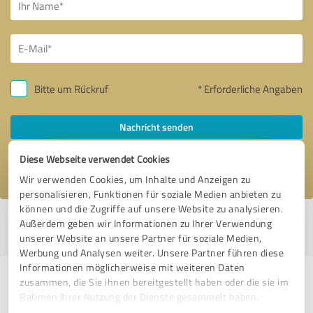
Bitte um Rückruf
* Erforderliche Angaben
Nachricht senden
Diese Webseite verwendet Cookies
Ich stimme den
Datenschutzbestimmungen
zu.
Wir verwenden Cookies, um Inhalte und Anzeigen zu
personalisieren, Funktionen für soziale Medien anbieten zu
können und die Zugriffe auf unsere Website zu analysieren.
Profil aktiv seit 01.05.2020 |
Letzte Aktualisierung: 05.05.2020
|
Profil
Außerdem geben wir Informationen zu Ihrer Verwendung
melden
unserer Website an unsere Partner für soziale Medien,
Werbung und Analysen weiter. Unsere Partner führen diese
Informationen möglicherweise mit weiteren Daten
Erfahrungen zu weiteren
zusammen, die Sie ihnen bereitgestellt haben oder die sie im
Rahmen Ihrer Nutzung der Dienste gesammelt haben.
Anbietern aus dem Bereich