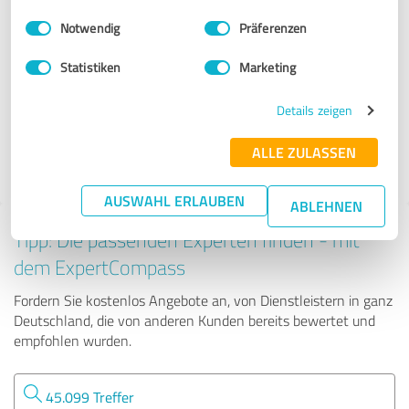
Dienstleistungen
Einwilligungsauswahl
Impressum
|
Datenschutzbestimmungen
Notwendig
Präferenzen
Lohnbuchhaltungs-Service I Inh. Nicole Caporosso
Statistiken
Marketing
Details zeigen
34 Bewertungen
ALLE ZULASSEN
4.96 von 5
AUSWAHL ERLAUBEN
ABLEHNEN
Tipp: Die passenden Experten finden - mit
dem ExpertCompass
Fordern Sie kostenlos Angebote an, von Dienstleistern in ganz
Deutschland, die von anderen Kunden bereits bewertet und
empfohlen wurden.
45.099 Treffer