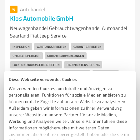
5
Autohandel
Klos Automobile GmbH
Neuwagenhandel Gebrauchtwagenhandel Autohandel
Saarland Fiat Jeep Service
INSPEKTION
WARTUNGSARBEITEN
GARANTIEARBEITEN
UNFALLREPERATUR
GARANTIEABWICKLUNGEN
LACK- UND KAROSSERIEARBEITEN
HAUPTUNTERSUCHUNG
ABGASUNTERSUCHUNG
UNFALLINSTANDSETZUNG
KLIMA-SERVICE
Diese Webseite verwendet Cookies
KUNDENERSATZFAHRZEUGE
MIETWAGEN
GLASREPARATUR
Wir verwenden Cookies, um Inhalte und Anzeigen zu
RÄDERMONTAGE
EINLAGERUNG REPARATURFINANZIERUNG
personalisieren, Funktionen für soziale Medien anbieten zu
können und die Zugriffe auf unsere Website zu analysieren.
ZUBEHÖRFINANZIERUNG
NEUWAGEN
GEBRAUCHTWAGEN
Außerdem geben wir Informationen zu Ihrer Verwendung
VORFÜHRWAGEN
TAGESZULASSUNG
unserer Website an unsere Partner für soziale Medien,
JAHRESWAGEN TÜV EINZELABNAHMEN
SONDERABNAHMEN
Werbung und Analysen weiter. Unsere Partner führen diese
Informationen möglicherweise mit weiteren Daten
Illinger Straße 48, 66646 Marpingen - Urexweiler
zusammen, die Sie ihnen bereitgestellt haben oder die sie im