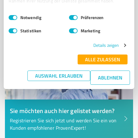
Rahmen Ihrer Nutzung der Dienste gesammelt haben.
Tel. +49 6827 90150
marketing@klosautomobile.de
www.klosautomobile.de/standort/marpingen-urexweiler.html
Einwilligungsauswahl
Impressum
|
Datenschutzbestimmungen
Notwendig
Präferenzen
5.036
Bewertungen
Statistiken
Marketing
(19 Quellen)
von 5.037 veröffentlicht
Details zeigen
ALLE ZULASSEN
AUSWAHL ERLAUBEN
ABLEHNEN
Sie möchten auch hier gelistet werden?
Registrieren Sie sich jetzt und werden Sie ein von
Kunden empfohlener ProvenExpert!