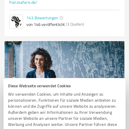
franzsafaris.de/
143
Bewertungen
(3 Quellen)
von 146 veröffentlicht
Diese Webseite verwendet Cookies
Wir verwenden Cookies, um Inhalte und Anzeigen zu
Sie möchten auch hier gelistet werden?
personalisieren, Funktionen für soziale Medien anbieten zu
können und die Zugriffe auf unsere Website zu analysieren.
Registrieren Sie sich jetzt und werden Sie ein von
Außerdem geben wir Informationen zu Ihrer Verwendung
Kunden empfohlener ProvenExpert!
unserer Website an unsere Partner für soziale Medien,
Werbung und Analysen weiter. Unsere Partner führen diese