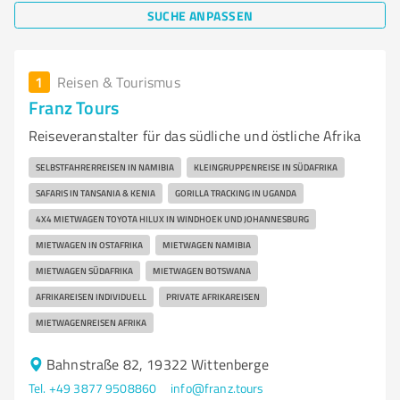
SUCHE ANPASSEN
1
Reisen & Tourismus
Franz Tours
Reiseveranstalter für das südliche und östliche Afrika
SELBSTFAHRERREISEN IN NAMIBIA
KLEINGRUPPENREISE IN SÜDAFRIKA
SAFARIS IN TANSANIA & KENIA
GORILLA TRACKING IN UGANDA
4X4 MIETWAGEN TOYOTA HILUX IN WINDHOEK UND JOHANNESBURG
MIETWAGEN IN OSTAFRIKA
MIETWAGEN NAMIBIA
MIETWAGEN SÜDAFRIKA
MIETWAGEN BOTSWANA
AFRIKAREISEN INDIVIDUELL
PRIVATE AFRIKAREISEN
MIETWAGENREISEN AFRIKA
Bahnstraße 82, 19322 Wittenberge
Tel. +49 3877 9508860
info@franz.tours