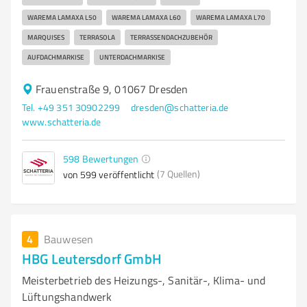
WAREMA LAMAXA L50
WAREMA LAMAXA L60
WAREMA LAMAXA L70
MARQUISES
TERRASOLA
TERRASSENDACHZUBEHÖR
AUFDACHMARKISE
UNTERDACHMARKISE
Frauenstraße 9, 01067 Dresden
Tel. +49 351 30902299
dresden@schatteria.de
www.schatteria.de
598
Bewertungen
(7 Quellen)
von 599 veröffentlicht
4
Bauwesen
HBG Leutersdorf GmbH
Meisterbetrieb des Heizungs-, Sanitär-, Klima- und
Lüftungshandwerk