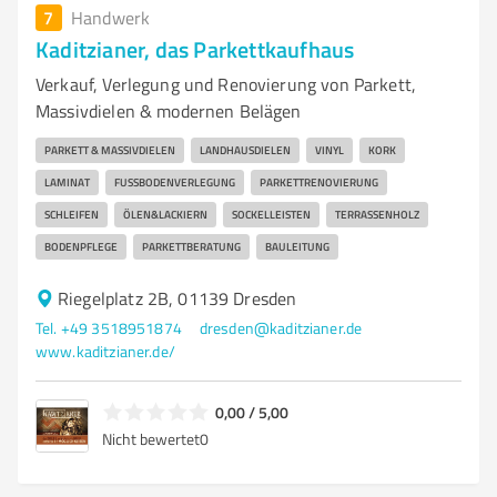
7
Handwerk
Kaditzianer, das Parkettkaufhaus
Verkauf, Verlegung und Renovierung von Parkett,
Massivdielen & modernen Belägen
PARKETT & MASSIVDIELEN
LANDHAUSDIELEN
VINYL
KORK
LAMINAT
FUSSBODENVERLEGUNG
PARKETTRENOVIERUNG
SCHLEIFEN
ÖLEN&LACKIERN
SOCKELLEISTEN
TERRASSENHOLZ
BODENPFLEGE
PARKETTBERATUNG
BAULEITUNG
Riegelplatz 2B, 01139 Dresden
Tel. +49 3518951874
dresden@kaditzianer.de
www.kaditzianer.de/
0,00 / 5,00
Nicht bewertet
0