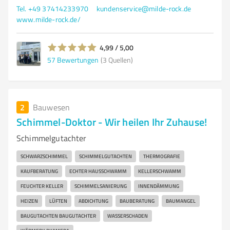
Tel. +49 37414233970
kundenservice@milde-rock.de
www.milde-rock.de/
4,99 / 5,00
57
Bewertungen
(3 Quellen)
2
Bauwesen
Schimmel-Doktor - Wir heilen Ihr Zuhause!
Schimmelgutachter
SCHWARZSCHIMMEL
SCHIMMELGUTACHTEN
THERMOGRAFIE
KAUFBERATUNG
ECHTER HAUSSCHWAMM
KELLERSCHWAMM
FEUCHTER KELLER
SCHIMMELSANIERUNG
INNENDÄMMUNG
HEIZEN
LÜFTEN
ABDICHTUNG
BAUBERATUNG
BAUMANGEL
BAUGUTACHTEN BAUGUTACHTER
WASSERSCHADEN