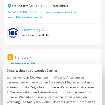
Hauptstraße, 37, 02739 Neueibau
Tel. +49 3586 33030
info@hbg-leutersdorf.de
www.hbg-leutersdorf.de
1
Bewertung
von 9 veröffentlicht
5
Handwerk
Halbrunde.de
Diese Webseite verwendet Cookies
Der Elegant gebogene, halbrunde Wintergarten bietet
Raum für Träume
Wir verwenden Cookies, um Inhalte und Anzeigen zu
personalisieren, Funktionen für soziale Medien anbieten zu
WINTERGARTEN
TERRASSENÜBERDACHUNG
BALKON
können und die Zugriffe auf unsere Website zu analysieren.
Außerdem geben wir Informationen zu Ihrer Verwendung
HALBRUNDE WINTERGARTEN
GEBOGENE WINTERGARTEN
DACHLOGGIA
unserer Website an unsere Partner für soziale Medien,
DACHLOGGIAVERGLASUNG
BALKONVERGLASUNG
Werbung und Analysen weiter. Unsere Partner führen diese